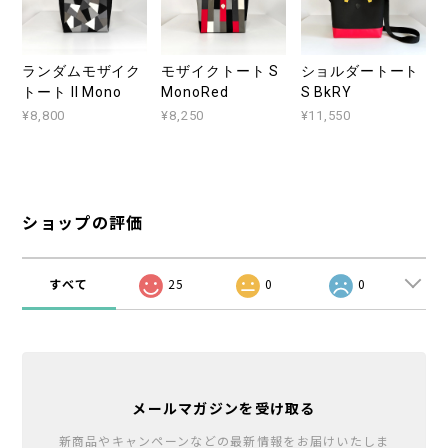
ランダムモザイク
モザイクトート S
ショルダートート
トート II Mono
MonoRed
S BkRY
¥8,800
¥8,250
¥11,550
ショップの評価
すべて
25
0
0
メールマガジンを受け取る
新商品やキャンペーンなどの最新情報をお届けいたしま